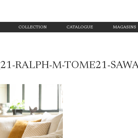
COLLECTION
CATALOGUE
MAGASINS
_21-RALPH-M-TOME21-SAWA