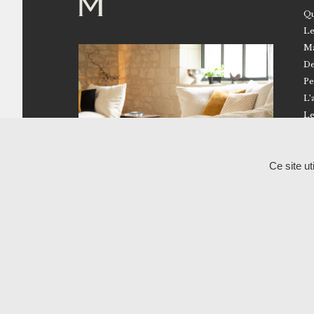
Qu
Le
Ma
De
Pe
L’
Le
Ce site u
02 41 96 18 50
Route de Brissarthe – 49330 Miré
Showroom – Atelier RALPH M
Du lundi au vendredi
10h-12h / 14h-17h
Uniquement sur rendez-vous