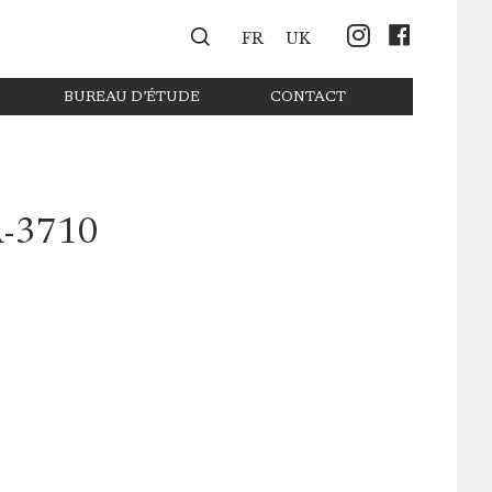
Instagr
Face
FR
UK
BUREAU D’ÉTUDE
CONTACT
-3710