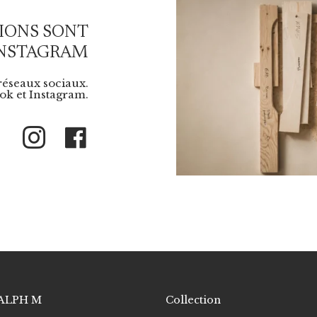
IONS SONT
INSTAGRAM
 réseaux sociaux.
k et Instagram.
Instagram
Facebook
ALPH M
Collection