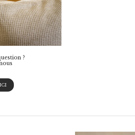
uestion ?
nous
ICI