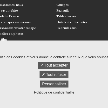
i sommes-nous
Canapés
 savoir-faire
Fauteuils
de in France
Tables basses
s canapés sur mesure
Hôtels et collectivités
rsonnalisez votre canapé
Fauteuils Club
atelier en photos
 film
© RALPH M
Mentions légales et politique de confidentia
tilise des cookies et vous donne le contrôle sur ceux que vous souhait
Tout accepter
Tout refuser
Personnaliser
Politique de confidentialité