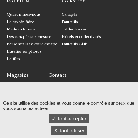
RALPH M
Collection
Qui sommes-nous
Canapés
Le savoir-faire
Fauteuils
Made in France
Tables basses
Des canapés sur mesure
Hôtels et collectivités
Personnalisez votre canapé
Fauteuils Club
L’atelier en photos
Le film
Magasins
Contact
Trouver un magasin
Écrivez-nous
Devenir revendeur
Recevoir le catalogue
Ce site utilise des cookies et vous donne le contrôle sur ceux que
Facebook
vous souhaitez activer
Instagram
Tout accepter
Linkedin
Relation presse
Tout refuser
© RALPH M