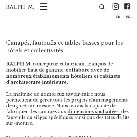
Panneau de gestion des cookies
Ins
F
FR
UK
Canapés, fauteuils et tables basses pour les
hôtels et collectivités
RALPH M,
concepteur et fabricant français de
mobilier haut de gamme
, collabore avec de
nombreux établissements hôteliers et cabinets
d’architecture intérieure.
La maîtrise de nombreux
savoir-faire
nous
permettent de gérer tous les projets d’aménagements
design et sur-mesure. Nous avons la capacité de
fabriquer des canapés aux
dimensions souhaitées,
des
fauteuils ou sièges spécifiques ainsi que des têtes de lits
sur-mesure
.