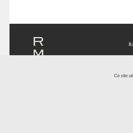
R
Qu
Le
Ma
02 41 96 18 50
Ce site u
Route de Brissarthe – 49330 Miré
De
Pe
Showroom – Atelier RALPH M
Du lundi au vendredi
L’
10h-12h / 14h-17h
Le
Uniquement sur rendez-vous