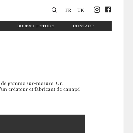
Instagr
Face
FR
UK
BUREAU D’ÉTUDE
CONTACT
aut de gamme sur-mesure. Un
’un créateur et fabricant de canapé