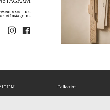
INSTAGRAM
 réseaux sociaux.
k et Instagram.
Instagram
Facebook
ALPH M
Collection
i sommes-nous
Canapés
 savoir-faire
Fauteuils
de in France
Tables basses