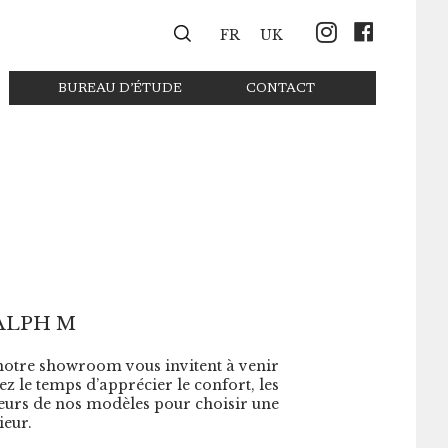
Instagr
Face
FR
UK
BUREAU D’ÉTUDE
CONTACT
ALPH M
notre showroom vous invitent à venir
ez le temps d’apprécier le confort, les
uleurs de nos modèles pour choisir une
ieur.