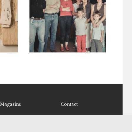
Magasins
Contact
Trouver un magasin
Écrivez-nous
Devenir revendeur
Recevoir le catalogue
Facebook