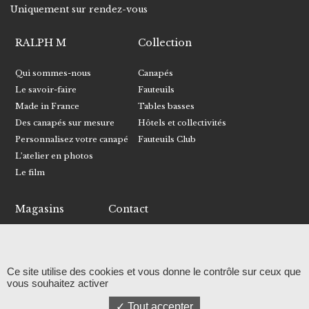
Uniquement sur rendez-vous
RALPH M
Collection
Qui sommes-nous
Canapés
Le savoir-faire
Fauteuils
Made in France
Tables basses
Des canapés sur mesure
Hôtels et collectivités
Personnalisez votre canapé
Fauteuils Club
L’atelier en photos
Le film
Magasins
Contact
Trouver un magasin
Écrivez-nous
Devenir revendeur
Recevoir le catalogue
Ce site utilise des cookies et vous donne le contrôle sur ceux que
Facebook
vous souhaitez activer
Instagram
Tout accepter
Linkedin