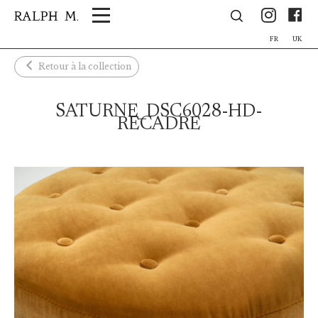
Panneau de gestion des cookies
Ins
F
FR
UK
Retour à la collection
SATURNE_DSC6028-HD-
RECADRE