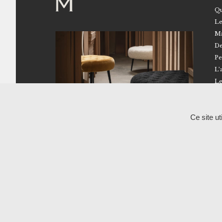
Qu
Le
Ma
De
Pe
L’
Le
Ce site u
02 41 96 18 50
Route de Brissarthe – 49330 Miré
Showroom – Atelier RALPH M
Du lundi au vendredi
10h-12h / 14h-17h
Uniquement sur rendez-vous