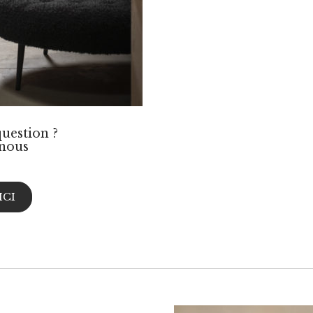
uestion ?
nous
ICI