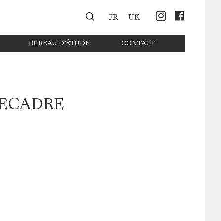
Instagr
Face
FR
UK
BUREAU D’ÉTUDE
CONTACT
RECADRE