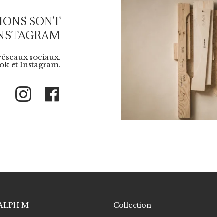
IONS SONT
INSTAGRAM
 réseaux sociaux.
k et Instagram.
Instagram
Facebook
ALPH M
Collection