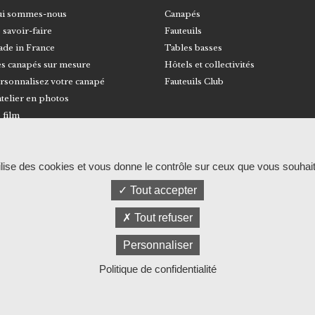
i sommes-nous
Canapés
 savoir-faire
Fauteuils
de in France
Tables basses
s canapés sur mesure
Hôtels et collectivités
rsonnalisez votre canapé
Fauteuils Club
atelier en photos
 film
© RALPH M
Mentions légales et politique de confidentia
tilise des cookies et vous donne le contrôle sur ceux que vous souhait
Tout accepter
Tout refuser
Personnaliser
Politique de confidentialité