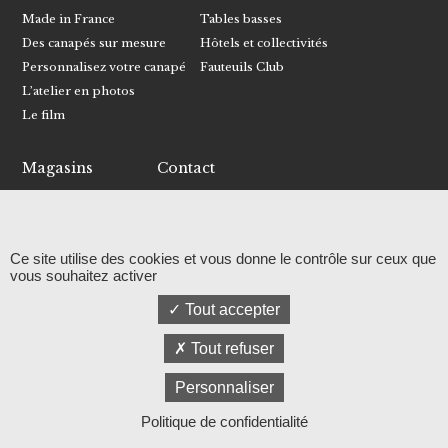
Made in France
Tables basses
Des canapés sur mesure
Hôtels et collectivités
Personnalisez votre canapé
Fauteuils Club
L’atelier en photos
Le film
Magasins
Contact
Trouver un magasin
Écrivez-nous
Devenir revendeur
Recevoir le catalogue
Ce site utilise des cookies et vous donne le contrôle sur ceux que
Facebook
vous souhaitez activer
Instagram
Tout accepter
Linkedin
Relation presse
Tout refuser
© RALPH M
Personnaliser
Mentions légales et politique de confidentialité
Plan du site
Politique de confidentialité
Réalisation