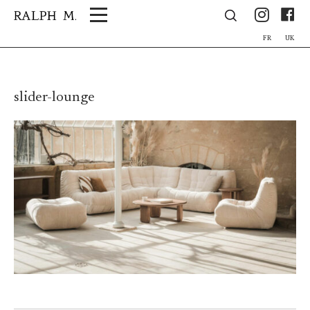
Panneau de gestion des cookies
Ins
F
FR
UK
slider-lounge