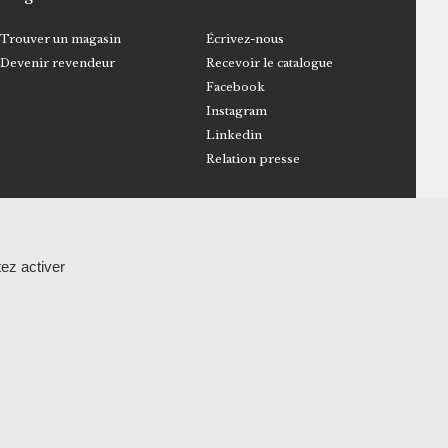
Trouver un magasin
Écrivez-nous
Devenir revendeur
Recevoir le catalogue
Facebook
Instagram
Linkedin
Relation presse
lité
Plan du site
Réalisation
ez activer