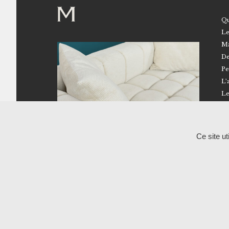
Qu
Le
Ma
De
Pe
L’
Le
Ce site u
02 41 96 18 50
Route de Brissarthe – 49330 Miré
Showroom – Atelier RALPH M
Du lundi au vendredi
10h-12h / 14h-17h
Uniquement sur rendez-vous