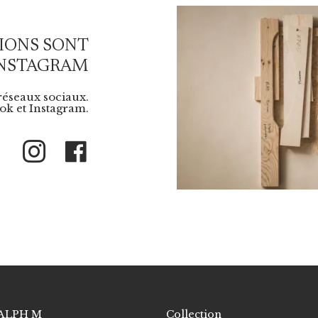
IONS SONT
INSTAGRAM
 réseaux sociaux.
k et Instagram.
Instagram
Facebook
ALPH M
Collection