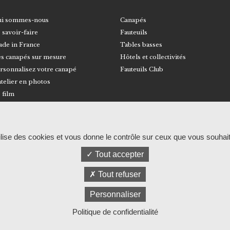
i sommes-nous
Canapés
 savoir-faire
Fauteuils
de in France
Tables basses
s canapés sur mesure
Hôtels et collectivités
rsonnalisez votre canapé
Fauteuils Club
atelier en photos
 film
© RALPH M
Mentions légales et politique de confidentia
tilise des cookies et vous donne le contrôle sur ceux que vous souhait
Tout accepter
Tout refuser
Personnaliser
Politique de confidentialité