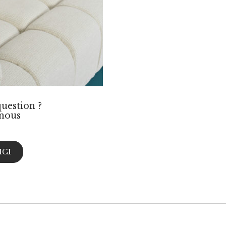
uestion ?
nous
ICI