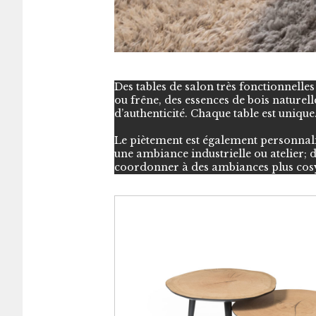
Des tables de salon très fonctionnelles
ou frêne, des essences de bois naturelle
d’authenticité. Chaque table est unique
Le piètement est également personnali
une ambiance industrielle ou atelier; 
coordonner à des ambiances plus cos