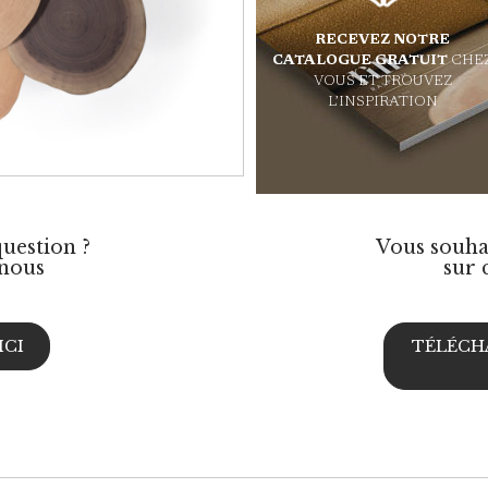
RECEVEZ NOTRE
CATALOGUE
GRATUIT
CHE
VOUS ET TROUVEZ
L’INSPIRATION
uestion ?
Vous souhai
nous
sur 
ICI
TÉLÉCH