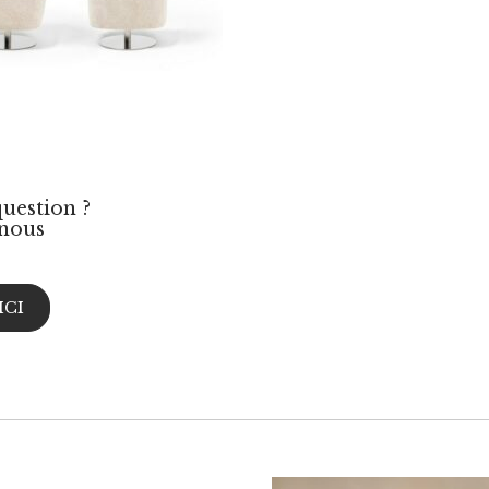
uestion ?
nous
ICI