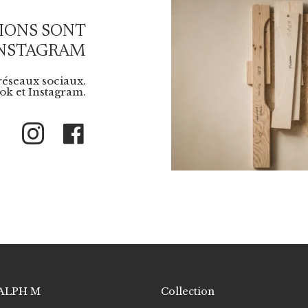
IONS SONT
INSTAGRAM
 réseaux sociaux.
k et Instagram.
Instagram
Facebook
ALPH M
Collection