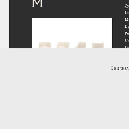
Qu
Le
Ma
De
Pe
L’
Le
Ce site u
02 41 96 18 50
Route de Brissarthe – 49330 Miré
Showroom – Atelier RALPH M
Du lundi au vendredi
10h-12h / 14h-17h
Uniquement sur rendez-vous