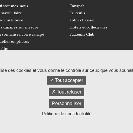
i sommes-nous
Canapés
 savoir-faire
Fauteuils
de in France
Tables basses
s canapés sur mesure
Hôtels et collectivités
rsonnalisez votre canapé
Fauteuils Club
atelier en photos
 film
© RALPH M
Mentions légales et politique de confidentia
tilise des cookies et vous donne le contrôle sur ceux que vous souhait
Tout accepter
Tout refuser
Personnaliser
Politique de confidentialité