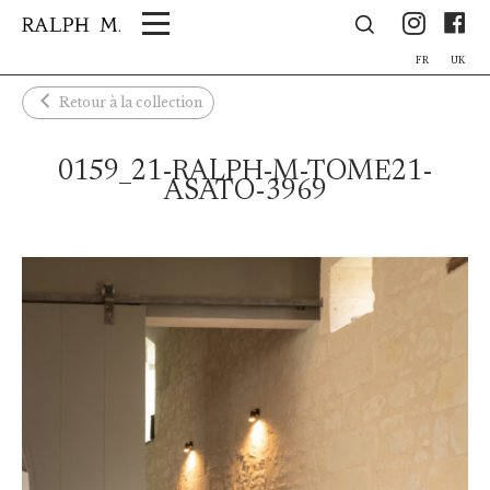
Panneau de gestion des cookies
Ins
F
FR
UK
Retour à la collection
0159_21-RALPH-M-TOME21-
ASATO-3969