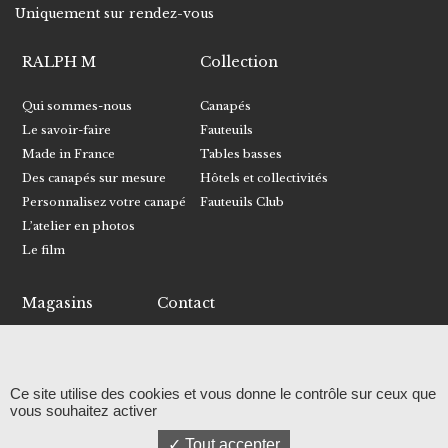
Uniquement sur rendez-vous
RALPH M
Collection
Qui sommes-nous
Canapés
Le savoir-faire
Fauteuils
Made in France
Tables basses
Des canapés sur mesure
Hôtels et collectivités
Personnalisez votre canapé
Fauteuils Club
L’atelier en photos
Le film
Magasins
Contact
Trouver un magasin
Écrivez-nous
Devenir revendeur
Recevoir le catalogue
Ce site utilise des cookies et vous donne le contrôle sur ceux que
Facebook
vous souhaitez activer
Instagram
Tout accepter
Linkedin