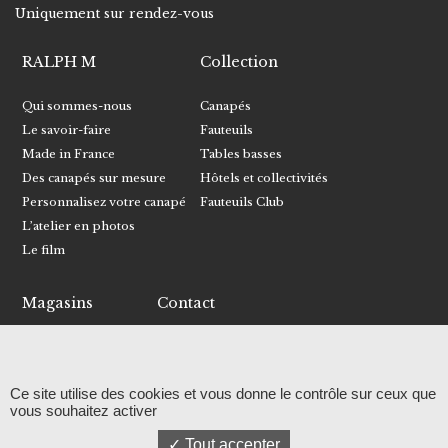
Uniquement sur rendez-vous
RALPH M
Collection
Qui sommes-nous
Canapés
Le savoir-faire
Fauteuils
Made in France
Tables basses
Des canapés sur mesure
Hôtels et collectivités
Personnalisez votre canapé
Fauteuils Club
L’atelier en photos
Le film
Magasins
Contact
Trouver un magasin
Écrivez-nous
Devenir revendeur
Recevoir le catalogue
Ce site utilise des cookies et vous donne le contrôle sur ceux que
Facebook
vous souhaitez activer
Instagram
Tout accepter
Linkedin