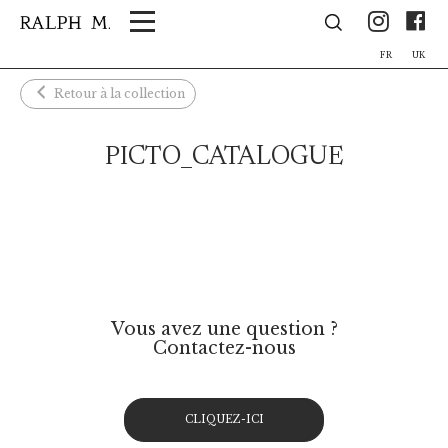
Panneau de gestion des cookies
Ins
F
FR
UK
Retour à la collection
PICTO_CATALOGUE
Vous avez une question ?
Contactez-nous
CLIQUEZ-ICI